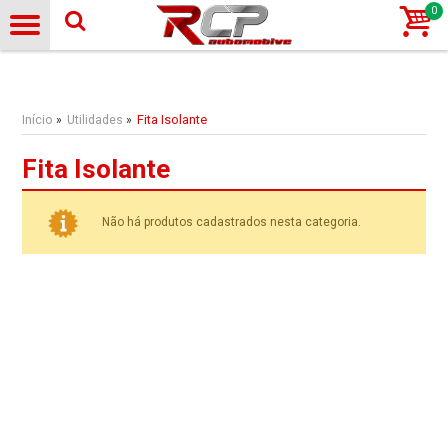
0
Início
Utilidades
Fita Isolante
»
»
Fita Isolante
Não há produtos cadastrados nesta categoria.