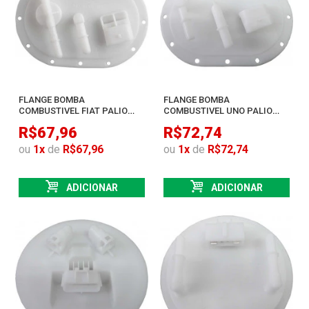
FLANGE BOMBA
FLANGE BOMBA
COMBUSTIVEL FIAT PALIO
COMBUSTIVEL UNO PALIO
SIENA WEEKEND IDEA
SIENA WEEKEND STRADA FIRE
R$67,96
R$72,74
ou
1
x
de
R$67,96
ou
1
x
de
R$72,74
ADICIONAR
ADICIONAR