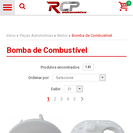
0
Início
Peças Automotivas
Motor
Bomba de Combustível
»
»
»
Bomba de Combustível
Produtos encontrados:
141
Ordenar por:
Exibir:
1
2
3
4
5