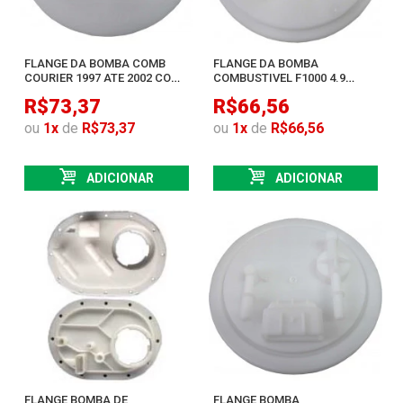
FLANGE DA BOMBA COMB
FLANGE DA BOMBA
COURIER 1997 ATE 2002 COM
COMBUSTIVEL F1000 4.9
ENGATE RAPIDO
ESCORT VERONA 1.6
R$73,37
R$66,56
ou
1
x
de
R$73,37
ou
1
x
de
R$66,56
ADICIONAR
ADICIONAR
FLANGE BOMBA DE
FLANGE BOMBA