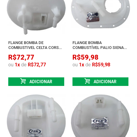
FLANGE BOMBA DE
FLANGE BOMBA
COMBUSTIVEL CELTA CORSA
COMBUSTÍVEL PALIO SIENA
ANO 2000 C REGULADOR
WEEKEND STRADA 99>
R$72,77
R$59,98
ou
1
x
de
R$72,77
ou
1
x
de
R$59,98
ADICIONAR
ADICIONAR