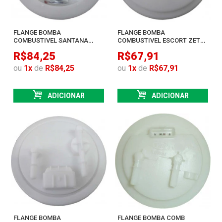
FLANGE BOMBA
FLANGE BOMBA
COMBUSTIVEL SANTANA
COMBUSTIVEL ESCORT ZETEC
TODOS ATE 1994
ENGATE RAPIDO
R$84,25
R$67,91
ou
1
x
de
R$84,25
ou
1
x
de
R$67,91
ADICIONAR
ADICIONAR
FLANGE BOMBA
FLANGE BOMBA COMB