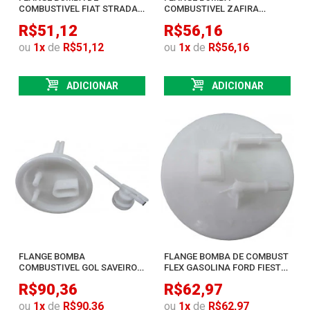
COMBUSTIVEL FIAT STRADA
COMBUSTIVEL ZAFIRA
PALIO SIENA WEEKEND
GASOLINA 2001 ATE 2004
R$51,12
R$56,16
ou
1
x
de
R$51,12
ou
1
x
de
R$56,16
ADICIONAR
ADICIONAR
FLANGE BOMBA
FLANGE BOMBA DE COMBUST
COMBUSTIVEL GOL SAVEIRO
FLEX GASOLINA FORD FIESTA
VOYAGE GOLF GAS E FLEX
ECOSPORT
R$90,36
R$62,97
ou
1
x
de
R$90,36
ou
1
x
de
R$62,97