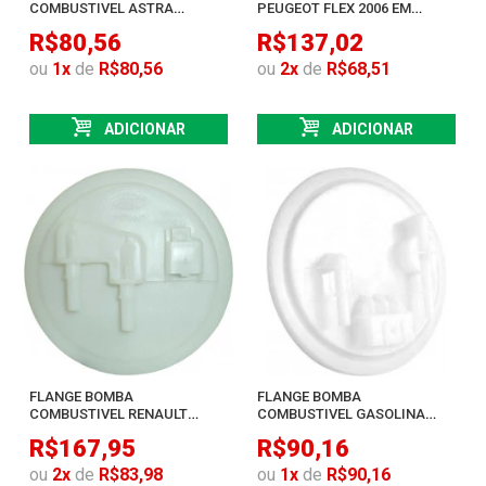
COMBUSTIVEL ASTRA
PEUGEOT FLEX 2006 EM
GASOLINA TODOS 1999 A
DIANTE
R$80,56
R$137,02
2004
ou
1
x
de
R$80,56
ou
2
x
de
R$68,51
ADICIONAR
ADICIONAR
FLANGE BOMBA
FLANGE BOMBA
COMBUSTIVEL RENAULT
COMBUSTIVEL GASOLINA
KANGOO 1.6 2006 EM DIANTE
NOVO CORSA 2002 EM DIANTE
R$167,95
R$90,16
ou
2
x
de
R$83,98
ou
1
x
de
R$90,16