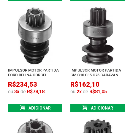
IMPULSOR MOTOR PARTIDA
IMPULSOR MOTOR PARTIDA
FORD BELINA CORCEL
GM C10 C15 C75 CARAVAN
OPALA
R$234,53
R$162,10
ou
3
x
de
R$78,18
ou
2
x
de
R$81,05
ADICIONAR
ADICIONAR