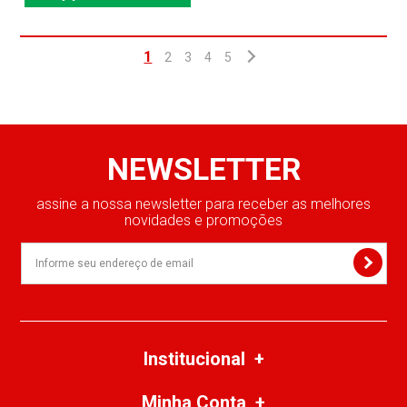
1
2
3
4
5
NEWSLETTER
assine a nossa newsletter para receber as melhores
novidades e promoções
Institucional
Minha Conta