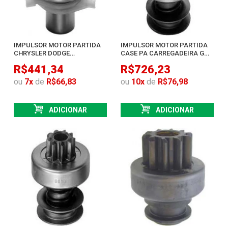
IMPULSOR MOTOR PARTIDA
IMPULSOR MOTOR PARTIDA
CHRYSLER DODGE
CASE PA CARREGADEIRA GM
CORONADO POLARA
CAMINHAO
R$441,34
R$726,23
ou
7
x
de
R$66,83
ou
10
x
de
R$76,98
ADICIONAR
ADICIONAR