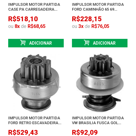
IMPULSOR MOTOR PARTIDA
IMPULSOR MOTOR PARTIDA
CASE PA CARREGADEIRA
FORD CAMINHÃO 65 69
COM PARTIDA
DODGE MF FORD
R$518,10
R$228,15
ou
8
x
de
R$68,65
ou
3
x
de
R$76,05
ADICIONAR
ADICIONAR
IMPULSOR MOTOR PARTIDA
IMPULSOR MOTOR PARTIDA
FORD RETRO ESCAVADEIRA
VW BRASILIA FUSCA GOL
TRANSIT
SAVEIRO
R$529,43
R$92,09