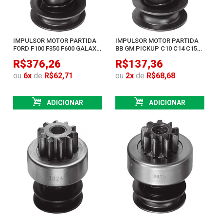
IMPULSOR MOTOR PARTIDA
IMPULSOR MOTOR PARTIDA
FORD F100 F350 F600 GALAXIE
BB GM PICKUP C10 C14 C15
LANDAU
TCM
R$376,26
R$137,36
ou
6
x
de
R$62,71
ou
2
x
de
R$68,68
ADICIONAR
ADICIONAR