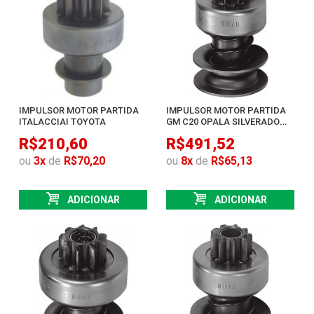
IMPULSOR MOTOR PARTIDA
IMPULSOR MOTOR PARTIDA
ITALACCIAI TOYOTA
GM C20 OPALA SILVERADO
WILLYS JEEP
R$210,60
R$491,52
ou
3
x
de
R$70,20
ou
8
x
de
R$65,13
ADICIONAR
ADICIONAR