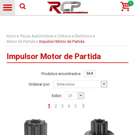
0
Início
Peças Automotivas
Elétrica e Eletrônica
»
»
»
Motor de Partida
Impulsor Motor de Partida
»
Impulsor Motor de Partida
Produtos encontrados:
564
Ordenar por:
Exibir:
1
2
3
4
5