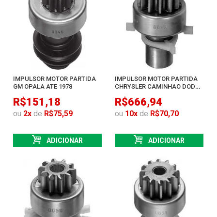
IMPULSOR MOTOR PARTIDA
IMPULSOR MOTOR PARTIDA
GM OPALA ATE 1978
CHRYSLER CAMINHAO DODGE
D100 400 700
R$151,18
R$666,94
ou
2
x
de
R$75,59
ou
10
x
de
R$70,70
ADICIONAR
ADICIONAR