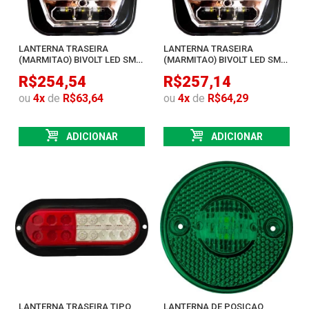
LANTERNA TRASEIRA
LANTERNA TRASEIRA
(MARMITAO) BIVOLT LED SMD
(MARMITAO) BIVOLT LED SMD
SEM LUZ DE PLACA
COM LUZ DE PLACA
R$254,54
R$257,14
ou
4
x
de
R$63,64
ou
4
x
de
R$64,29
ADICIONAR
ADICIONAR
LANTERNA TRASEIRA TIPO
LANTERNA DE POSICAO