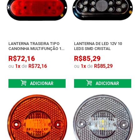
LANTERNA TRASEIRA TIPO
LANTERNA DE LED 12V 10
CANOINHA MULTIFUNÇÃO 10
LEDS SMD CRISTAL
12V LEDS SAÍDA FIOS
R$72,16
R$85,29
ou
1
x
de
R$72,16
ou
1
x
de
R$85,29
ADICIONAR
ADICIONAR