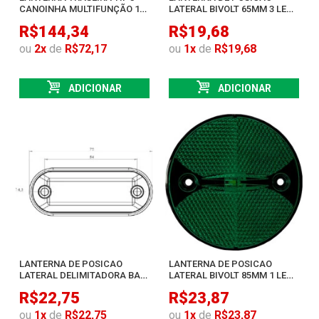
CANOINHA MULTIFUNÇÃO 16
LATERAL BIVOLT 65MM 3 LEDS
LEDS C/ FIOS E FIXAÇÃO
SMD ESMERALDA
R$144,34
R$19,68
FRONTAL
ou
2
x
de
R$72,17
ou
1
x
de
R$19,68
ADICIONAR
ADICIONAR
LANTERNA DE POSICAO
LANTERNA DE POSICAO
LATERAL DELIMITADORA BAU
LATERAL BIVOLT 85MM 1 LED
BIVOLT 3 LEDS SMD
SMD ESMERALDA
R$22,75
R$23,87
ESMERALDA
ou
1
x
de
R$22,75
ou
1
x
de
R$23,87