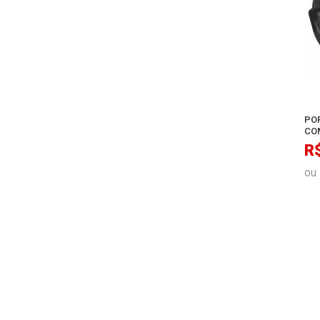
PO
CO
R
ou