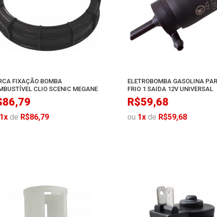
RCA FIXAÇÃO BOMBA
ELETROBOMBA GASOLINA PA
MBUSTÍVEL CLIO SCENIC MEGANE
FRIO 1 SAIDA 12V UNIVERSAL
$86,79
R$59,68
1
x
de
R$86,79
ou
1
x
de
R$59,68
AO CARRINHO
AO CARR