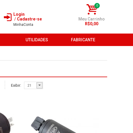
0
Login
/
Cadastre-se
Meu Carrinho
R$0,00
Minha
Conta
Você não tem itens no seu carrinho de compras.
UTILIDADES
FABRICANTE
Exibir: