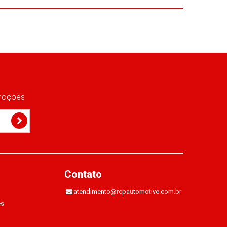
omoções
Contato
atendimento@rcpautomotive.com.br
es