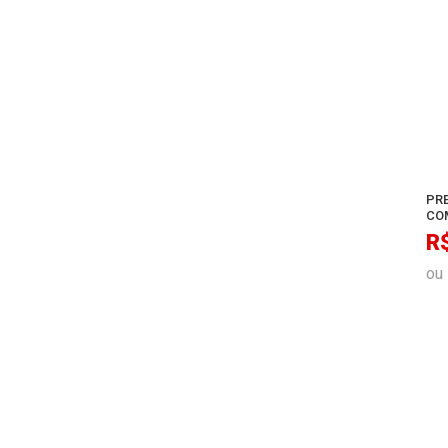
PR
CO
R
ou